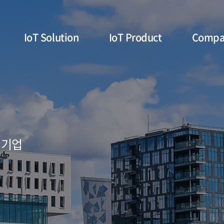
IoT Solution
IoT Product
Compa
 기업