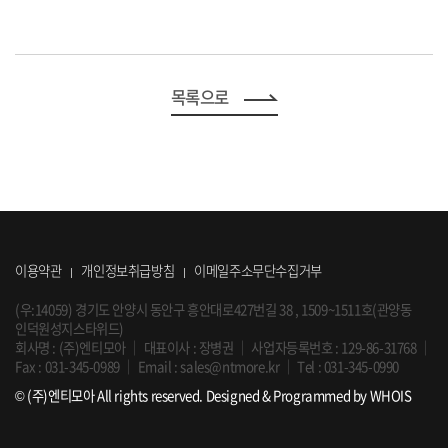
목록으로
이용약관
개인정보취급방침
이메일주소무단수집거부
(우:14059) 경기도 안양시 동안구 흥안대로427번길 38 , 1509~1511호(관양동
인덕원성지스타위드)
회사명 : (주)엔티모아
｜
대표이사 : 장병권
｜
사업자등록번호 : 129-86-31768
｜
Fax : 031-345-0989
｜
Email :
sales@ntmore.kr
｜
Tel :
031-345-0990
© (주)엔티모아 All rights reserved.
Designed & Programmed by WHOIS