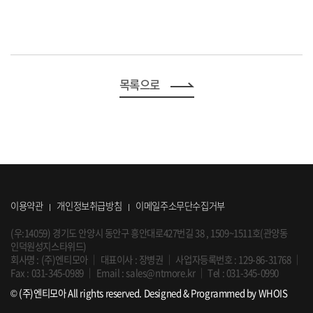
목록으로
이용약관
개인정보취급방침
이메일주소무단수집거부
(우:14059) 경기도 안양시 동안구 흥안대로427번길 38 , 1509~1511호(관양동
인덕원성지스타위드)
회사명 : (주)엔티모아
｜
대표이사 : 장병권
｜
사업자등록번호 : 129-86-31768
｜
Fax : 031-345-0989
｜
Email :
sales@ntmore.kr
｜
Tel :
031-345-0990
© (주)엔티모아 All rights reserved.
Designed & Programmed by WHOIS