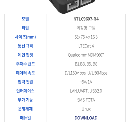
모델
NTLC9607-R4
타입
외장형 모뎀
사이즈(mm)
53x 75.4 x 16.3
통신 규격
LTECat.4
메인 칩셋
QualcommMDM9607
주파수 밴드
B1,B3, B5, B8
데이터 속도
D/L150Mbps, U/L 50Mbps
입력 전원
+5V/1A
인터페이스
LAN,UART, USB2.0
부가 기능
SMS,FOTA
운영체제
Linux
매뉴얼
DOWNLOAD