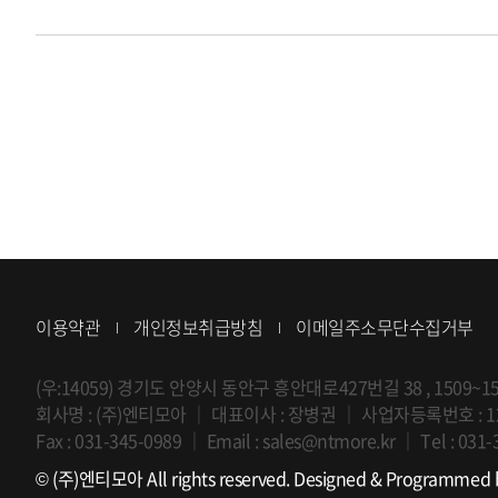
이용약관
개인정보취급방침
이메일주소무단수집거부
(우:14059) 경기도 안양시 동안구 흥안대로427번길 38 , 150
회사명 : (주)엔티모아
｜
대표이사 : 장병권
｜
사업자등록번호 : 12
Fax : 031-345-0989
｜
Email :
sales@ntmore.kr
｜
Tel :
031-
© (주)엔티모아 All rights reserved.
Designed & Programmed