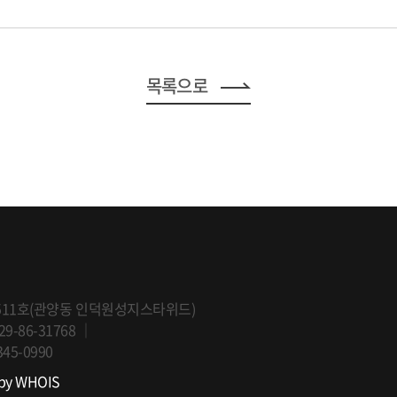
목록으로
9~1511호(관양동 인덕원성지스타위드)
9-86-31768
｜
345-0990
 by WHOIS