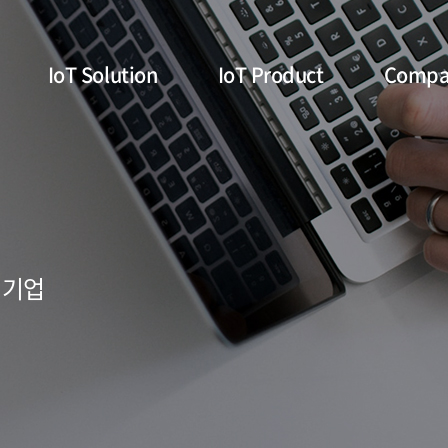
IoT Solution
IoT Product
Compa
 기업