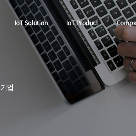
IoT Solution
IoT Product
Compa
 기업