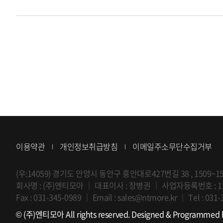
이용약관
개인정보취급방침
이메일주소무단수집거부
(우:14059) 경기도 안양시 동안구 흥안대로427번길 38 , 150
회사명 : (주)엔티모아
｜
대표이사 : 장병권
｜
사업자등록번호 : 12
Fax : 031-345-0989
｜
Email :
sales@ntmore.kr
｜
Tel :
031-
© (주)엔티모아 All rights reserved.
Designed & Programmed