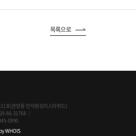
목록으로
9~1511호(관양동 인덕원성지스타위드)
9-86-31768
｜
345-0990
 by WHOIS