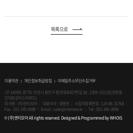
목록으로
이용약관
개인정보취급방침
이메일주소무단수집거부
(우:14059) 경기도 안양시 동안구 흥안대로427번길 38 , 1509~1511호(관양동
인덕원성지스타위드)
회사명 : (주)엔티모아
｜
대표이사 : 장병권
｜
사업자등록번호 : 129-86-31768
｜
Fax : 031-345-0989
｜
Email :
sales@ntmore.kr
｜
Tel :
031-345-0990
© (주)엔티모아 All rights reserved.
Designed & Programmed by WHOIS